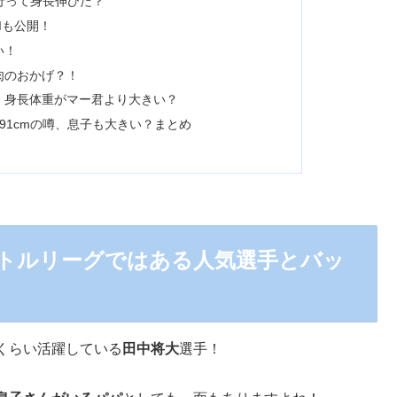
に行って身長伸びた？
Iも公開！
い！
肉のおかげ？！
！身長体重がマー君より大きい？
91cmの噂、息子も大きい？まとめ
トルリーグではある人気選手とバッ
くらい活躍している
田中将大
選手！