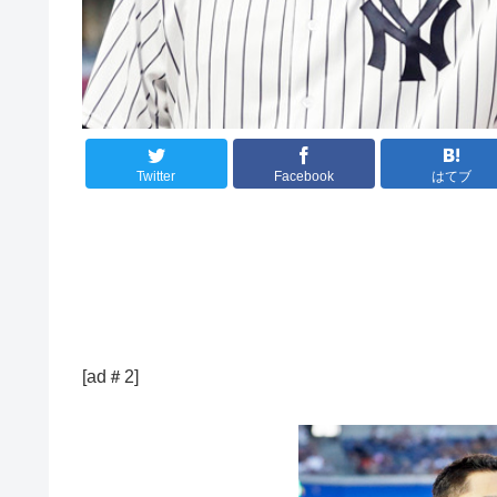
Twitter
Facebook
はてブ
[ad＃2]