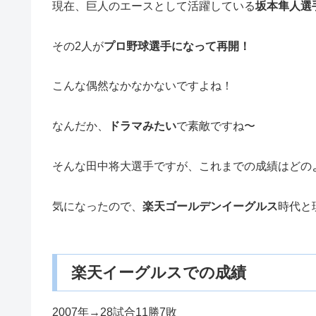
現在、巨人のエースとして活躍している
坂本隼人選
その2人が
プロ野球選手になって再開！
こんな偶然なかなかないですよね！
なんだか、
ドラマみたい
で素敵ですね〜
そんな田中将大選手ですが、これまでの成績はどの
気になったので、
楽天ゴールデンイーグルス
時代と
楽天イーグルスでの成績
2007年→28試合11勝7敗