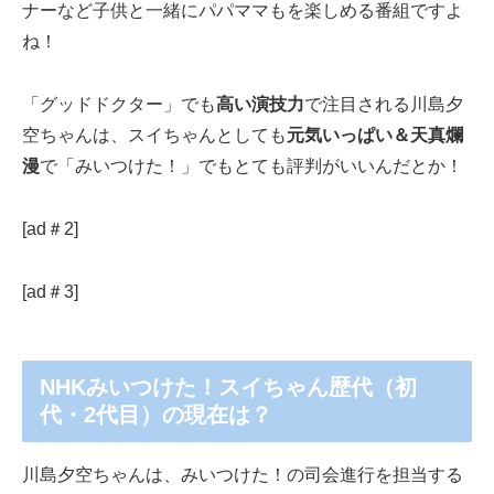
ナーなど子供と一緒にパパママもを楽しめる番組ですよ
ね！
「グッドドクター」でも
高い演技力
で注目される川島夕
空ちゃんは、スイちゃんとしても
元気いっぱい＆天真爛
漫
で「みいつけた！」でもとても評判がいいんだとか！
[ad＃2]
[ad＃3]
NHKみいつけた！スイちゃん歴代（初
代・2代目）の現在は？
川島夕空ちゃんは、みいつけた！の司会進行を担当する