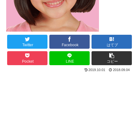
Twitter
Facebook
はてブ
Pocket
LINE
コピー
2019.10.01
2018.09.04