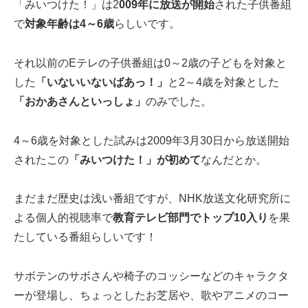
「みいつけた！」は2
009年に放送が開始
された子供番組
で
対象年齢は4～6歳
らしいです。
それ以前のEテレの子供番組は0～2歳の子どもを対象と
した
「いないいないばあっ！」
と2～4歳を対象とした
「おかあさんといっしょ」
のみでした。
4～6歳を対象とした試みは2009年3月30日から放送開始
されたこの
「みいつけた！」が初めて
なんだとか。
まだまだ歴史は浅い番組ですが、NHK放送文化研究所に
よる個人的視聴率で
教育テレビ部門でトップ10入り
を果
たしている番組らしいです！
サボテンのサボさんや椅子のコッシーなどのキャラクタ
ーが登場し、ちょっとしたお芝居や、歌やアニメのコー