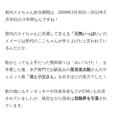
初代スイちゃん担当期間は、2009年3月30日～2012年3
月30日の３年間なんですね！
歴代のスイちゃんに共通して言える
「元気いっぱい」
の
イメージは初代のここちゃんが作り上げたと言われてい
るんだとか。
歌がとっても上手だった熊田胡々は「みいつけた！」を
卒業した後、水戸黄門でお馴染みの
里見浩太朗
さんのデ
ュエット曲
「花と小父さん」
を出すほどの実力でした！
歌の他にもケンタッキーや住友生命などのCMにも出演
されていましたが、残念ながら現在は
芸能界を引退
され
ています。