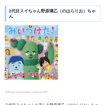
2代目スイちゃん野原璃乙（のはらりお）ちゃ
ん
引用
https://netnewslabo.com/post-2357/
２代目スイちゃんを演じる野原璃乙（のはらりお）ちゃ