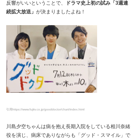
反響がいいということで、
ドラマ史上初の試み「3週連
続拡大放送」
が決まりましたよね！
引用
https://www.fujitv.co.jp/gooddoctor/chart/index.html
川島夕空ちゃんは病を抱え長期入院をしている相川奈緒
役を演じ、病床でありながらも「グッド・スマイル」で