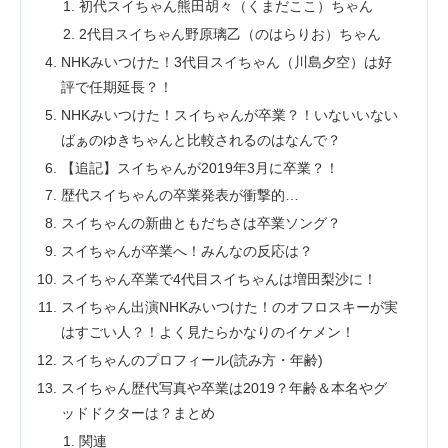
初代スイちゃん熊田胡々（くまだここ）ちゃん
2代目スイちゃん野原璃乙（のはらりお）ちゃん
NHKみいつけた！3代目スイちゃん（川島夕空）は好
評で任期延長？！
NHKみいつけた！スイちゃんが卒業？！いないいない
ばぁのゆきちゃんと比較されるのはなんで？
【追記】スイちゃんが2019年3月に卒業？！
歴代スイちゃんの卒業発表が衝撃的…
スイちゃんの新曲ともだちさは卒業ソング？
スイちゃんが卒業へ！みんなの反応は？
スイちゃん卒業で4代目スイちゃんは増田梨沙に！
スイちゃん出演NHKみいつけた！のオフロスキーが実
はすごい人？！よく見たらかなりのイケメン！
スイちゃんのプロフィール(読み方・年齢)
スイちゃん歴代写真や卒業は2019？年齢＆本名やグ
ッドドクターは？まとめ
関連