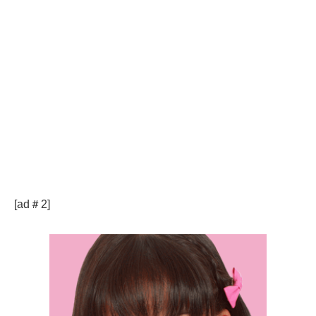
[ad＃2]