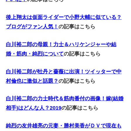
後上翔太は仮面ライダーで小野大輔に似ている？
ブログがファン人気！
の記事はこちら
白川裕二郎の母親！力士＆ハリケンジャーや結
婚・筋肉・純烈について
の記事はこちら
白川裕二郎が牡丹と薔薇に出演！ツイッターで中
村倫也に激似と話題？
の記事はこちら
白川裕二郎の力士時代＆筋肉番付の画像！嫁(結婚
相手)はどんな人？2019
の記事はこちら
純烈の友井雄亮の元妻・勝村美香がＤＶで現在も