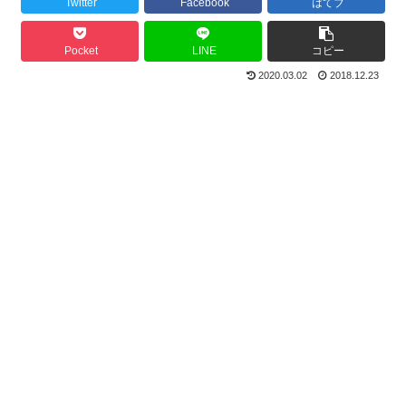
Twitter
Facebook
はてブ
Pocket
LINE
コピー
2020.03.02
2018.12.23