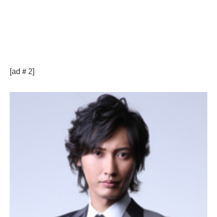
[ad＃2]