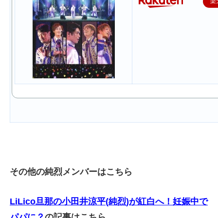
楽
その他の純烈メンバーはこちら
LiLico旦那の小田井涼平(純烈)が紅白へ！妊娠中で
パパに？
の記事はこちら