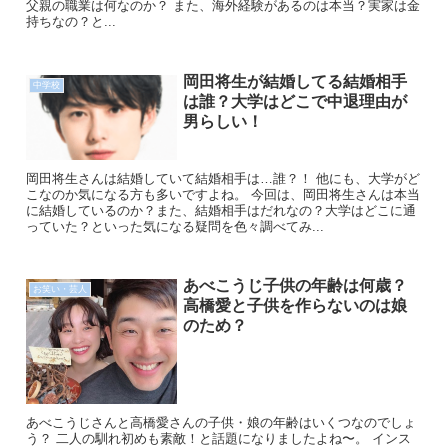
父親の職業は何なのか？ また、海外経験があるのは本当？実家は金
持ちなの？と...
岡田将生が結婚してる結婚相手
中学校
は誰？大学はどこで中退理由が
男らしい！
岡田将生さんは結婚していて結婚相手は…誰？！ 他にも、大学がど
こなのか気になる方も多いですよね。 今回は、岡田将生さんは本当
に結婚しているのか？また、結婚相手はだれなの？大学はどこに通
っていた？といった気になる疑問を色々調べてみ...
あべこうじ子供の年齢は何歳？
お笑い・芸人
高橋愛と子供を作らないのは娘
のため？
あべこうじさんと高橋愛さんの子供・娘の年齢はいくつなのでしょ
う？ 二人の馴れ初めも素敵！と話題になりましたよね〜。 インス