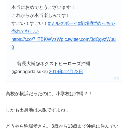
本当におめでとうございます！
これからが本当楽しみです♪
すごい！すごい！
#ミルクボーイ
#駒場孝
#めっちゃ
売れて欲しい
https://t.co/7llTBKWVzW
pic.twitter.com/3dQgvzWuu
8
— 翁長大輔@ネクストヒーローズ沖縄
(@onagadaisuke)
2019年12月22日
高校が横浜だったのに、小学校は沖縄？！
しかも出身地は大阪ですよね…
どうやら駒場孝さん、3歳から13歳まで沖縄に住んでい