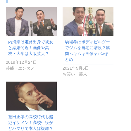
内海崇は姫路出身で彼女
駒場孝はボディビルダー
と結婚間近！画像や高
でジムを自宅に増設？筋
校・大学は大阪芸大？
肉ムキムキ画像ヤバwま
とめ
2019年12月24日
芸能・エンタメ
2021年5月6日
お笑い・芸人
窪田正孝の高校時代も超
絶イケメン！高校生役が
どハマりで本人は複雑？