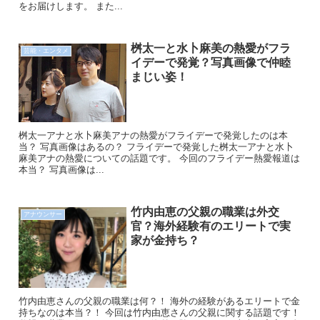
をお届けします。 また...
桝太一と水卜麻美の熱愛がフラ
芸能・エンタメ
イデーで発覚？写真画像で仲睦
まじい姿！
桝太一アナと水卜麻美アナの熱愛がフライデーで発覚したのは本
当？ 写真画像はあるの？ フライデーで発覚した桝太一アナと水卜
麻美アナの熱愛についての話題です。 今回のフライデー熱愛報道は
本当？ 写真画像は...
竹内由恵の父親の職業は外交
アナウンサー
官？海外経験有のエリートで実
家が金持ち？
竹内由恵さんの父親の職業は何？！ 海外の経験があるエリートで金
持ちなのは本当？！ 今回は竹内由恵さんの父親に関する話題です！