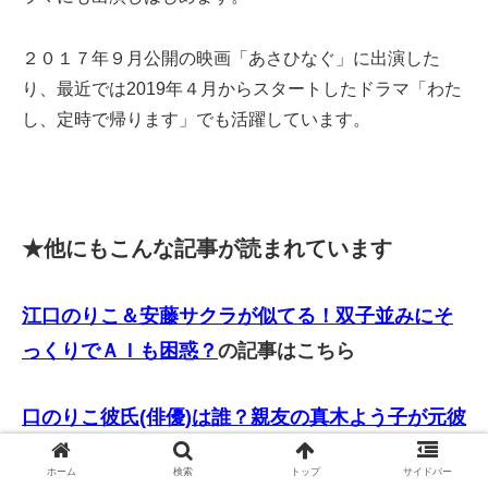
２０１７年９月公開の映画「あさひなぐ」に出演した
り、最近では2019年４月からスタートしたドラマ「わた
し、定時で帰ります」でも活躍しています。
★他にもこんな記事が読まれています
江口のりこ＆安藤サクラが似てる！双子並みにそ
っくりでＡＩも困惑？
の記事はこちら
口のりこ彼氏(俳優)は誰？親友の真木よう子が元彼
氏と性格を暴露！
の記事はこちら
ホーム
検索
トップ
サイドバー