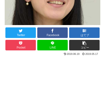
Twitter
Facebook
はてブ
Pocket
LINE
コピー
2019.06.19
2019.05.17