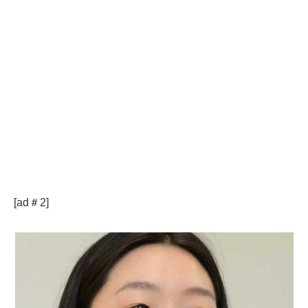
[ad＃2]