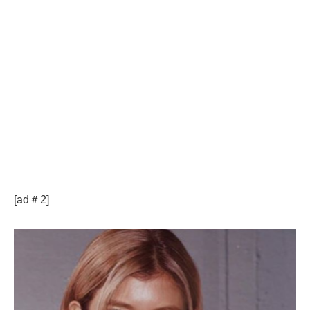
[ad＃2]