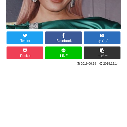
Twitter
Facebook
はてブ
Pocket
LINE
コピー
2019.06.19
2018.12.14