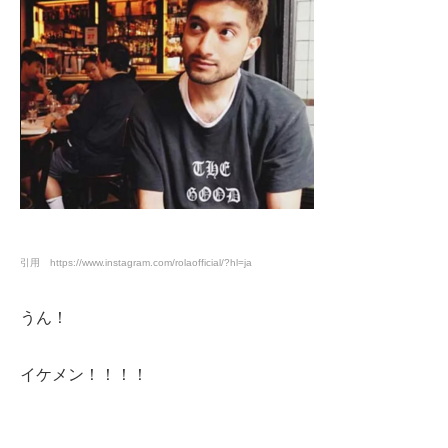
引用 https://www.instagram.com/rolaofficial/?hl=ja
うん！
イケメン！！！！