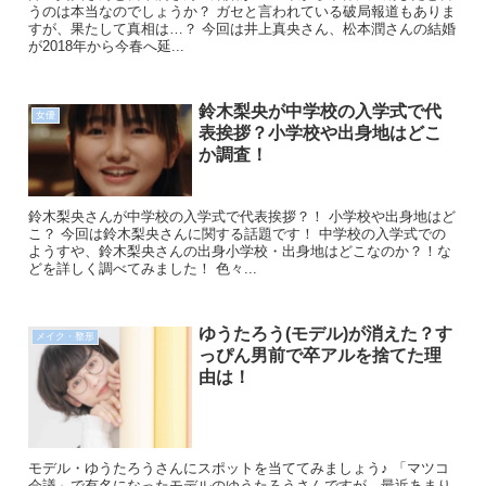
うのは本当なのでしょうか？ ガセと言われている破局報道もありま
すが、果たして真相は…？ 今回は井上真央さん、松本潤さんの結婚
が2018年から今春へ延...
鈴木梨央が中学校の入学式で代
女優
表挨拶？小学校や出身地はどこ
か調査！
鈴木梨央さんが中学校の入学式で代表挨拶？！ 小学校や出身地はど
こ？ 今回は鈴木梨央さんに関する話題です！ 中学校の入学式での
ようすや、鈴木梨央さんの出身小学校・出身地はどこなのか？！な
どを詳しく調べてみました！ 色々...
ゆうたろう(モデル)が消えた？す
メイク・整形
っぴん男前で卒アルを捨てた理
由は！
モデル・ゆうたろうさんにスポットを当ててみましょう♪ 「マツコ
会議」で有名になったモデルのゆうたろうさんですが、最近あまり