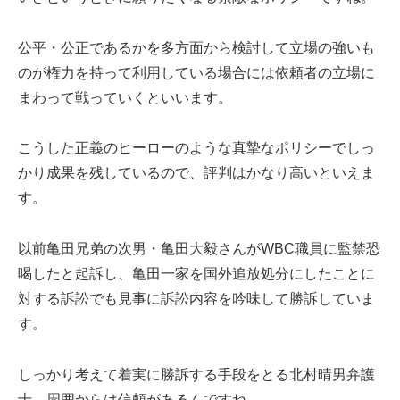
公平・公正であるかを多方面から検討して立場の強いも
のが権力を持って利用している場合には依頼者の立場に
まわって戦っていくといいます。
こうした正義のヒーローのような真摯なポリシーでしっ
かり成果を残しているので、評判はかなり高いといえま
す。
以前亀田兄弟の次男・亀田大毅さんが
WBC
職員に監禁恐
喝したと起訴し、亀田一家を国外追放処分にしたことに
対する訴訟でも見事に訴訟内容を吟味して勝訴していま
す。
しっかり考えて着実に勝訴する手段をとる北村晴男弁護
士、周囲からは信頼があるんですね。