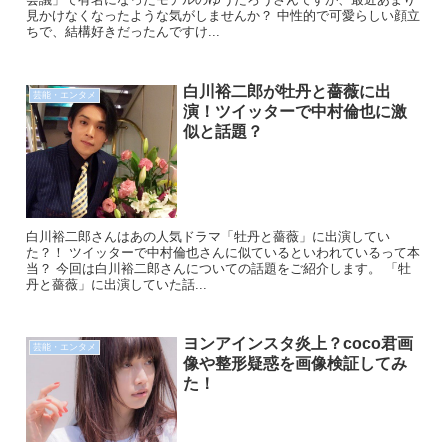
見かけなくなったような気がしませんか？ 中性的で可愛らしい顔立
ちで、結構好きだったんですけ...
白川裕二郎が牡丹と薔薇に出
芸能・エンタメ
演！ツイッターで中村倫也に激
似と話題？
白川裕二郎さんはあの人気ドラマ「牡丹と薔薇」に出演してい
た？！ ツイッターで中村倫也さんに似ているといわれているって本
当？ 今回は白川裕二郎さんについての話題をご紹介します。 「牡
丹と薔薇」に出演していた話...
ヨンアインスタ炎上？coco君画
芸能・エンタメ
像や整形疑惑を画像検証してみ
た！