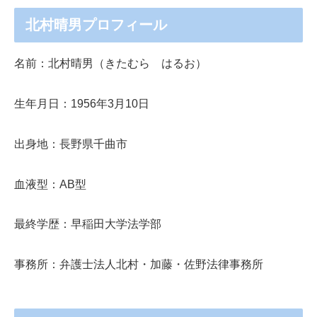
北村晴男プロフィール
名前：北村晴男（きたむら はるお）
生年月日：
1956
年
3
月
10
日
出身地：長野県千曲市
血液型：
AB
型
最終学歴：早稲田大学法学部
事務所：弁護士法人北村・加藤・佐野法律事務所