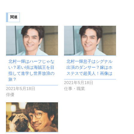
関連
北村一輝はハーフじゃな
北村一輝息子はシグナル
い？若い頃は海賊王を目
出演のダンサー？嫁はホ
指して進学し世界放浪の
ステスで超美人！画像は
旅？
2021年5月18日
2021年5月18日
仕事・職業
俳優