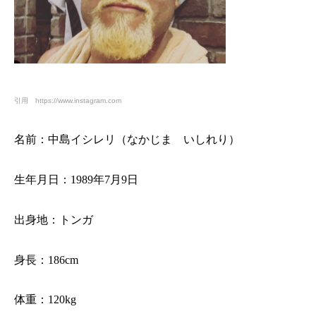
引用 https://www.instagram.com
名前：中島イシレリ（なかじま いしれり）
生年月日：
1989
年
7
月
9
日
出身地：トンガ
身長：
186cm
体重：
120kg