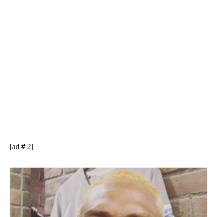
[ad＃2]