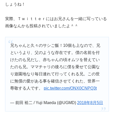
しょうね！
実際、Ｔｗｉｔｔｅｒにはお兄さんを一緒に写っている
画像なんかも投稿されていましたよ＾＾
兄ちゃんと久々のサシご飯！10個も上なので、兄
というより、父のような存在です。僕の名前を付
けたのも兄だし、赤ちゃんの頃オムツを替えてい
たのも兄。ママチャリの後ろに僕を乗せて公園な
り遊園地なり毎日連れて行ってくれる兄。この世
に無償の愛がある事を確信させてくれた、世界一
尊敬する人です。
pic.twitter.com/ONX0CNPQ3t
— 前田 裕二 / Yuji Maeda (@UGMD)
2018年8月5日