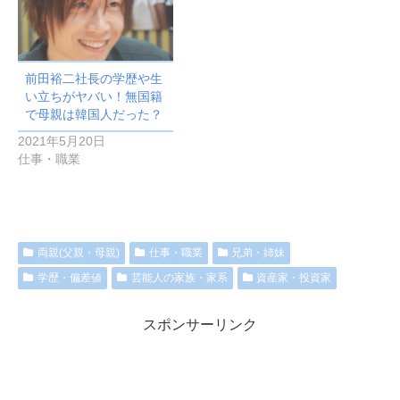
前田裕二社長の学歴や生
い立ちがヤバい！無国籍
で母親は韓国人だった？
2021年5月20日
仕事・職業
両親(父親・母親)
仕事・職業
兄弟・姉妹
学歴・偏差値
芸能人の家族・家系
資産家・投資家
スポンサーリンク