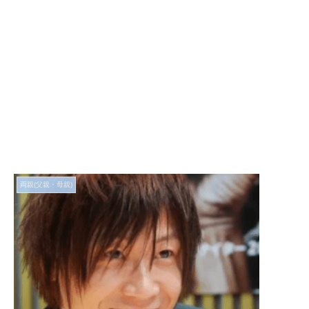
両親(父親・母親)