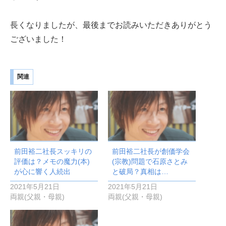
長くなりましたが、最後までお読みいただきありがとう
ございました！
関連
前田裕二社長スッキリの
前田裕二社長が創価学会
評価は？メモの魔力(本)
(宗教)問題で石原さとみ
が心に響く人続出
と破局？真相は…
2021年5月21日
2021年5月21日
両親(父親・母親)
両親(父親・母親)