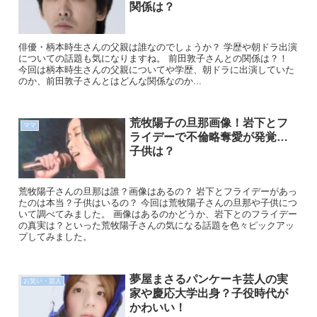
関係は？
俳優・柄本時生さんの父親は誰なのでしょうか？ 学歴や朝ドラ出演
についての話題も気になりますね。 前田敦子さんとの関係は？！
今回は柄本時生さんの父親についてや学歴、朝ドラに出演していた
のか、前田敦子さんとはどんな関係なのか...
荒牧陽子の旦那画像！岩下とフ
ママ
ライデーで不倫略奪愛が発覚…
子供は？
荒牧陽子さんの旦那は誰？画像はあるの？ 岩下とフライデーがあっ
たのは本当？子供はいるの？ 今回は荒牧陽子さんの旦那や子供につ
いて調べてみました。 画像はあるのかどうか、岩下とのフライデー
の真実は？といった荒牧陽子さんの気になる話題を色々ピックアッ
プしてみました。
夢屋まさるパンケーキ芸人の実
お笑い・芸人
家や慶応大学出身？子役時代が
かわいい！