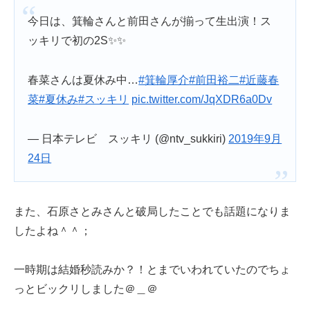
今日は、箕輪さんと前田さんが揃って生出演！ス
ッキリで初の2S✨✨
春菜さんは夏休み中…
#箕輪厚介
#前田裕二
#近藤春
菜
#夏休み
#スッキリ
pic.twitter.com/JqXDR6a0Dv
— 日本テレビ スッキリ (@ntv_sukkiri)
2019年9月
24日
また、石原さとみさんと破局したことでも話題になりま
したよね＾＾；
一時期は結婚秒読みか？！とまでいわれていたのでちょ
っとビックリしました＠＿＠