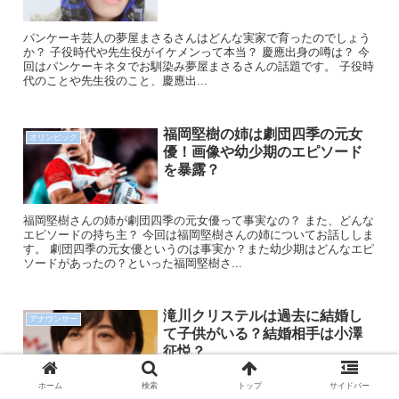
パンケーキ芸人の夢屋まさるさんはどんな実家で育ったのでしょう
か？ 子役時代や先生役がイケメンって本当？ 慶應出身の噂は？ 今
回はパンケーキネタでお馴染み夢屋まさるさんの話題です。 子役時
代のことや先生役のこと、慶應出...
福岡堅樹の姉は劇団四季の元女
オリンピック
優！画像や幼少期のエピソード
を暴露？
福岡堅樹さんの姉が劇団四季の元女優って事実なの？ また、どんな
エピソードの持ち主？ 今回は福岡堅樹さんの姉についてお話ししま
す。 劇団四季の元女優というのは事実か？また幼少期はどんなエピ
ソードがあったの？といった福岡堅樹さ...
滝川クリステルは過去に結婚し
アナウンサー
て子供がいる？結婚相手は小澤
征悦？
ホーム
検索
トップ
サイドバー