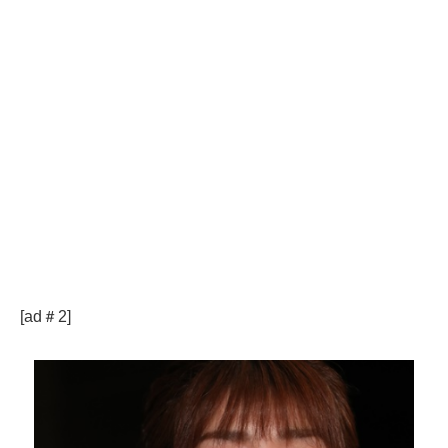
[ad＃2]