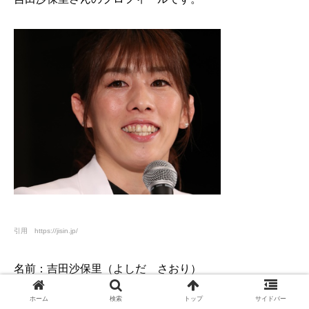
引用 https://jisin.jp/
名前：吉田沙保里（よしだ さおり）
ホーム
検索
トップ
サイドバー
生年月日：
1982
年
10
月
5
日