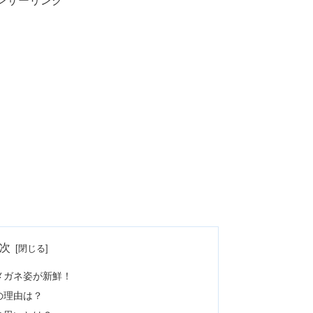
ンサーリンク
次
メガネ姿が新鮮！
の理由は？