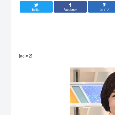
Twitter
Facebook
はてブ
[ad＃2]