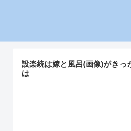
設楽統は嫁と風呂(画像)がき
は