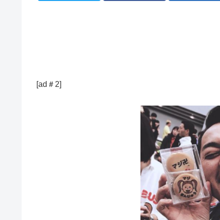
[ad＃2]