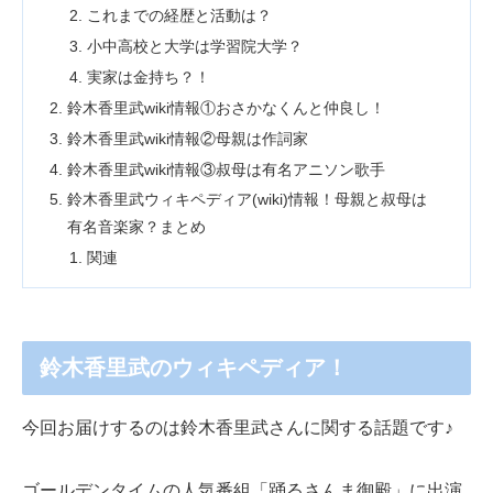
これまでの経歴と活動は？
小中高校と大学は学習院大学？
実家は金持ち？！
鈴木香里武wiki情報①おさかなくんと仲良し！
鈴木香里武wiki情報②母親は作詞家
鈴木香里武wiki情報③叔母は有名アニソン歌手
鈴木香里武ウィキペディア(wiki)情報！母親と叔母は
有名音楽家？まとめ
関連
鈴木香里武のウィキペディア！
今回お届けするのは鈴木香里武さんに関する話題です♪
ゴールデンタイムの人気番組「踊るさんま御殿」に出演