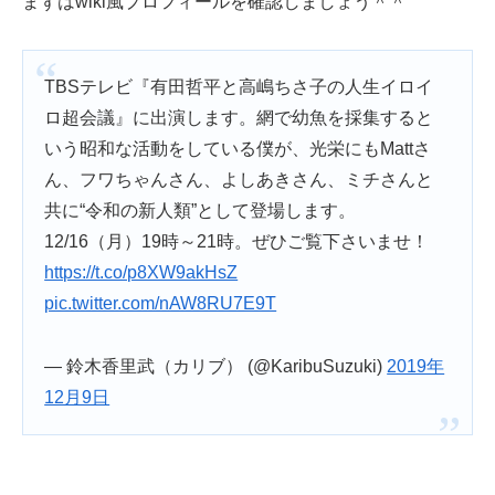
まずはwiki風プロフィールを確認しましょう＾＾
TBSテレビ『有田哲平と高嶋ちさ子の人生イロイ
ロ超会議』に出演します。網で幼魚を採集すると
いう昭和な活動をしている僕が、光栄にもMattさ
ん、フワちゃんさん、よしあきさん、ミチさんと
共に“令和の新人類”として登場します。
12/16（月）19時～21時。ぜひご覧下さいませ！
https://t.co/p8XW9akHsZ
pic.twitter.com/nAW8RU7E9T
— 鈴木香里武（カリブ） (@KaribuSuzuki)
2019年
12月9日