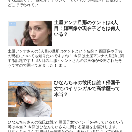
する話題です。 旦那がアナウンサーというのは事実か？ 結婚式は
どこで行われてい...
土屋アンナ旦那のケントは3人
ママ
目！顔画像や現在子どもは何人
いる？
土屋アンナさんの3人目の旦那はケントという名前？ 顏画像や子供
の現在についても知りたいですよね！ 今回は土屋アンナの旦那に関
する話題です！ 3人目の旦那・ケントさんの顔画像が公開されたそ
うですので調べてみました！ ま...
ひなんちゅの彼氏は誰！帰国子
芸能・エンタメ
女でバイリンガルで高学歴って
本当？
ひなんちゅさんの彼氏は誰？ 帰国子女でバンドをやっているという
噂は本当？ 今回はひなんちゅさんに関する話題をお届けします。
ひなんちゅさんの彼氏は一体誰なのか、またバンドについてや帰国