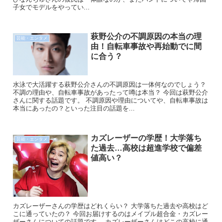
子女でモデルをやってい...
萩野公介の不調原因の本当の理
芸能・エンタメ
由！自転車事故や再始動でに間
に合う？
水泳で大活躍する萩野公介さんの不調原因は一体何なのでしょう？
不調の理由や、自転車事故があったって噂は本当？ 今回は萩野公介
さんに関する話題です。 不調原因や理由についてや、自転車事故は
本当にあったの？といった注目の話題を...
カズレーザーの学歴！大学落ち
芸能・エンタメ
た過去…高校は超進学校で偏差
値高い？
カズレーザーさんの学歴はどれくらい？ 大学落ちた過去や高校はど
こに通っていたの？ 今回お届けするのはメイプル超合金・カズレー
ザーさんについての話題です。 カズレーザーさんはどこの高校に通