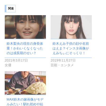
関連
鈴木梨央の現在の身長体
鈴木えみ子供の顔や名前
重！かわいくなくなった
はえま？インスタ画像が
のは成長期のせい？
えみちぃにそっくり！
2021年3月17日
2019年11月27日
女優
芸能・エンタメ
MAX鈴木の嫁画像がモデ
ルみたい！馴れ初めや結