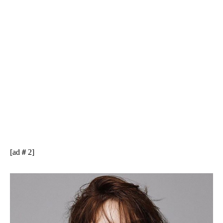
[ad＃2]