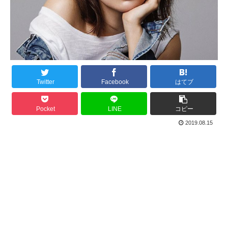
Twitter
Facebook
はてブ
Pocket
LINE
コピー
2019.08.15