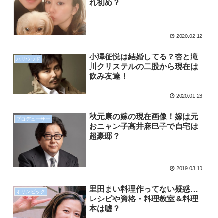
れ初め？
2020.02.12
小澤征悦は結婚してる？杏と滝
ハリウッド
川クリステルの二股から現在は
飲み友達！
2020.01.28
秋元康の嫁の現在画像！嫁は元
プロデューサー
おニャン子高井麻巳子で自宅は
超豪邸？
2019.03.10
里田まい料理作ってない疑惑…
オリンピック
レシピや資格・料理教室＆料理
本は嘘？