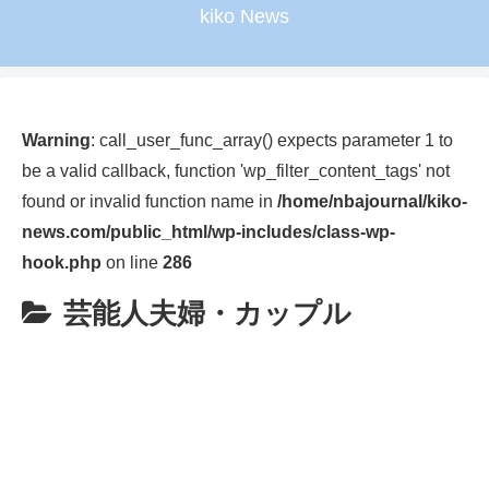
kiko News
Warning
: call_user_func_array() expects parameter 1 to
be a valid callback, function 'wp_filter_content_tags' not
found or invalid function name in
/home/nbajournal/kiko-
news.com/public_html/wp-includes/class-wp-
hook.php
on line
286
芸能人夫婦・カップル