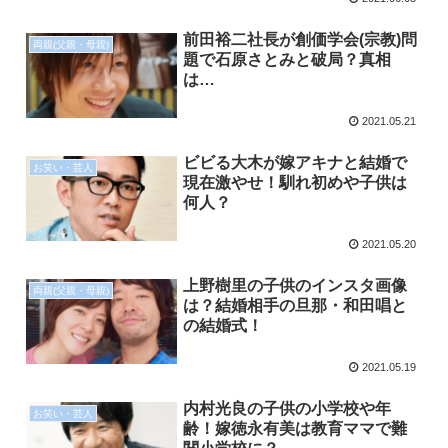
前田裕二社長が創価学会(宗教)問
両親(父親・母親)
題で石原さとみと破局？真相
は…
2021.05.21
ビビる大木が嫁アキナと結婚で
お笑い・芸人
現在激やせ！馴れ初めや子供は
何人？
2021.05.20
上野樹里の子供のインスタ画像
両親(父親・母親)
は？結婚相手の旦那・和田唱と
の結婚式！
2021.05.19
内村光良の子供の小学校や年
お笑い・芸人
齢！嫁徳永有美は教育ママで難