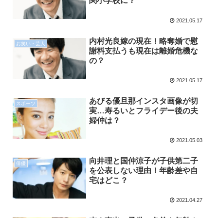
関小学校に？
2021.05.17
内村光良嫁の現在！略奪婚で慰
お笑い・芸人
謝料支払うも現在は離婚危機な
の？
2021.05.17
あびる優旦那インスタ画像が切
スポーツ
実…寿るいとフライデー後の夫
婦仲は？
2021.05.03
向井理と国仲涼子が子供第二子
俳優
を公表しない理由！年齢差や自
宅はどこ？
2021.04.27