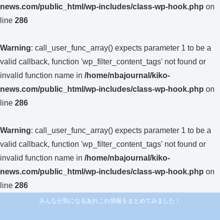
news.com/public_html/wp-includes/class-wp-hook.php
on
line
286
Warning
: call_user_func_array() expects parameter 1 to be a
valid callback, function 'wp_filter_content_tags' not found or
invalid function name in
/home/nbajournal/kiko-
news.com/public_html/wp-includes/class-wp-hook.php
on
line
286
Warning
: call_user_func_array() expects parameter 1 to be a
valid callback, function 'wp_filter_content_tags' not found or
invalid function name in
/home/nbajournal/kiko-
news.com/public_html/wp-includes/class-wp-hook.php
on
line
286
みんなが気になるあれこれ情報をまとめてみました！