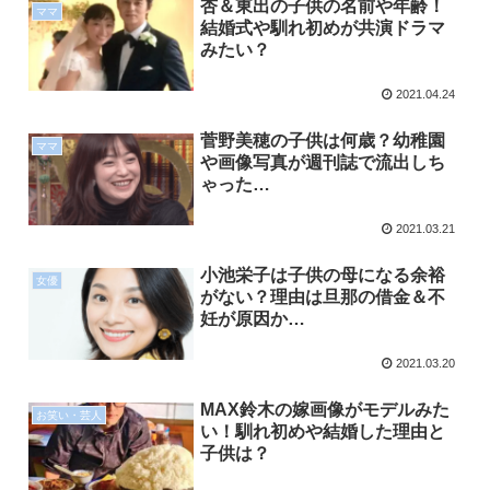
杏＆東出の子供の名前や年齢！
ママ
結婚式や馴れ初めが共演ドラマ
みたい？
2021.04.24
菅野美穂の子供は何歳？幼稚園
ママ
や画像写真が週刊誌で流出しち
ゃった…
2021.03.21
小池栄子は子供の母になる余裕
女優
がない？理由は旦那の借金＆不
妊が原因か…
2021.03.20
MAX鈴木の嫁画像がモデルみた
お笑い・芸人
い！馴れ初めや結婚した理由と
子供は？