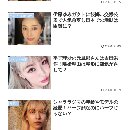
2021.03.15
伊藤ゆみガクトに後悔…交際公
出会い・馴れ初め
表で人気急落し日本での活動は
困難に？
2020.08.03
平子理沙の元旦那さんは吉田栄
メイク・整形
作！離婚理由は整形に嫌気がさ
して？
2020.07.19
シャララジマの年齢やモデルの
モデル
経歴！ハーフ顔なのにハーフじ
ゃない？