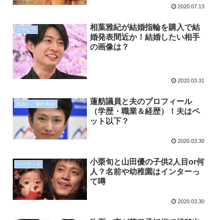
2020.07.13
相葉雅紀が結婚指輪を購入で結
グラビア
婚発表間近か！結婚したい相手
の画像は？
2020.03.31
蓮舫議員と夫のプロフィール
出会い・馴れ初め
（学歴・職業＆経歴）！夫はペ
ット以下？
2020.03.30
小栗旬と山田優の子供2人目or何
ハリウッド
人？名前や幼稚園はインターっ
て噂
2020.03.30