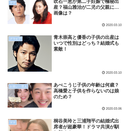
吹石一恵が第二子妊娠で極秘出
ママ
産？福山雅治が二児の父親に…
画像は？
2020.03.10
青木崇高と優香の子供の出産は
グラビア
いつで性別はどっち？結婚式も
素敵！
2020.03.10
あべこうじ子供の年齢は何歳？
お笑い・芸人
高橋愛と子供を作らないのは娘
のため？
2020.03.06
桐谷美玲と三浦翔平の結婚式出
ママ
席者が超豪華！ドラマ共演が馴